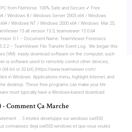
 PC from FileHorse. 100% Safe and Secure ✓ Free
 x64 / Windows 8 / Windows Server 2003 x64 / Windows
 x64 / Windows NT / Windows 2000 x64 / Windows Mar 25,
amViewer 13 all version 13.3, teamviewer 13.0.64
Version: 0.1 – Document Name: TeamViewer Forensics
.2.2 – TeamViewer File Transfer Event Log . We began this
nes (VM). easily download software on the computer, such
wer is software used to remotely control other devices,
 (64 bit or 32 bit) (https://www.teamviewer.com/
files in Windows. Applications menu, highlight Internet, and
 the desktop. These free programs can make your life
tware must typically have a Windows-based download.
t) - Comment Ça Marche
itement ... 5 etoiles developpe sur windows owl550
 vous connaissez deja owl550 windows et que vous voulez