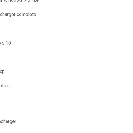
or windows 7 64 bit
écharger completo
ws 10
 xp
ption
lécharger