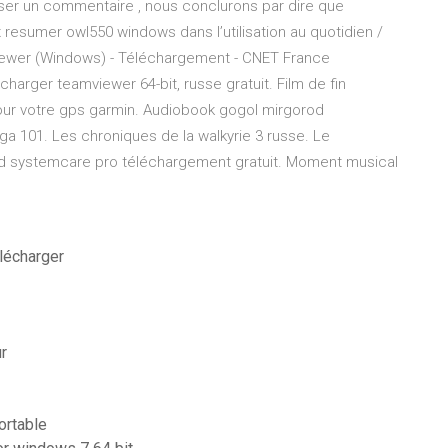
sser un commentaire , nous conclurons par dire que
 resumer owl550 windows dans l’utilisation au quotidien /
iewer (Windows) - Téléchargement - CNET France
charger teamviewer 64-bit, russe gratuit. Film de fin
pour votre gps garmin. Audiobook gogol mirgorod
ga 101. Les chroniques de la walkyrie 3 russe. Le
nced systemcare pro téléchargement gratuit. Moment musical
élécharger
r
ortable