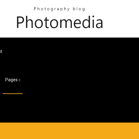
it
Pages