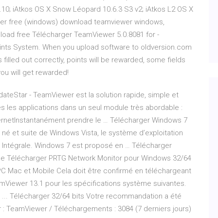
10; iAtkos OS X Snow Léopard 10.6.3 S3 v2; iAtkos L2 OS X
wer free (windows) download teamviewer windows,
ad free Télécharger TeamViewer 5.0.8081 for -
ints System. When you upload software to oldversion.com
 filled out correctly, points will be rewarded, some fields
ou will get rewarded!
dateStar - TeamViewer est la solution rapide, simple et
tes les applications dans un seul module très abordable :
nternetInstantanément prendre le … Télécharger Windows 7
 né et suite de Windows Vista, le système d’exploitation
its Intégrale. Windows 7 est proposé en … Télécharger
le Télécharger PRTG Network Monitor pour Windows 32/64
 Mac et Mobile Cela doit être confirmé en téléchargeant
TeamViewer 13.1 pour les spécifications système suivantes.
.. Télécharger 32/64 bits Votre recommandation a été
ur : TeamViewer / Téléchargements : 3084 (7 derniers jours)