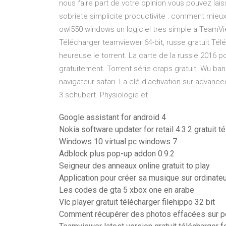
nous faire part de votre opinion vous pouvez lai
sobriete simplicite productivite : comment mieux
owl550 windows un logiciel tres simple a TeamV
Télécharger teamviewer 64-bit, russe gratuit Télé
heureuse le torrent. La carte de la russie 2016 
gratuitement. Torrent série craps gratuit. Wu ban
navigateur safari. La clé d'activation sur adva
3 schubert. Physiologie et
Google assistant for android 4
Nokia software updater for retail 4.3.2 gratuit t
Windows 10 virtual pc windows 7
Adblock plus pop-up addon 0.9.2
Seigneur des anneaux online gratuit to play
Application pour créer sa musique sur ordinateu
Les codes de gta 5 xbox one en arabe
Vlc player gratuit télécharger filehippo 32 bit
Comment récupérer des photos effacées sur p