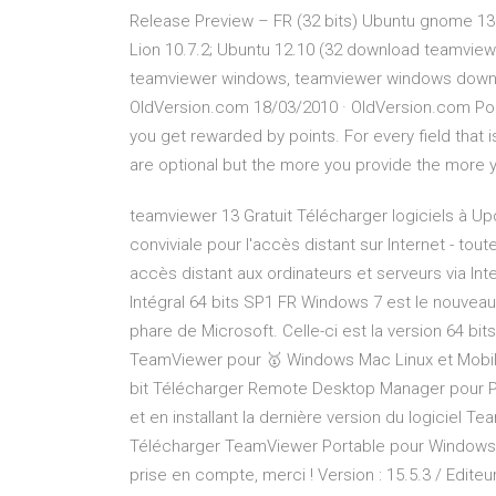
Release Preview – FR (32 bits) Ubuntu gnome 13.
Lion 10.7.2; Ubuntu 12.10 (32 download teamvie
teamviewer windows, teamviewer windows downlo
OldVersion.com 18/03/2010 · OldVersion.com Po
you get rewarded by points. For every field that is
are optional but the more you provide the more y
teamviewer 13 Gratuit Télécharger logiciels à Up
conviviale pour l'accès distant sur Internet - tou
accès distant aux ordinateurs et serveurs via I
Intégral 64 bits SP1 FR Windows 7 est le nouveau
phare de Microsoft. Celle-ci est la version 64 b
TeamViewer pour 🥇 Windows Mac Linux et Mobi
bit Télécharger Remote Desktop Manager pour PC
et en installant la dernière version du logiciel 
Télécharger TeamViewer Portable pour Windows .
prise en compte, merci ! Version : 15.5.3 / Edite