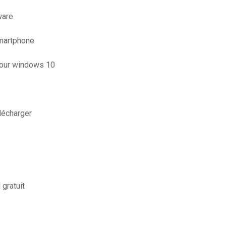
ware
martphone
 pour windows 10
lécharger
 gratuit