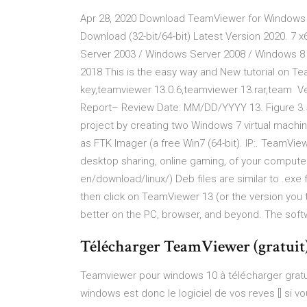
Apr 28, 2020 Download TeamViewer for Windows
Download (32-bit/64-bit) Latest Version 2020. 7
Server 2003 / Windows Server 2008 / Windows 8
2018 This is the easy way and New tutorial on Te
key,teamviewer 13.0.6,teamviewer 13.rar,team 
Report– Review Date: MM/DD/YYYY 13. Figure 3.5
project by creating two Windows 7 virtual machi
as FTK Imager (a free Win7 (64-bit). IP:. TeamVie
desktop sharing, online gaming, of your computer
en/download/linux/) Deb files are similar to .exe 
then click on TeamViewer 13 (or the version you
better on the PC, browser, and beyond. The sof
Télécharger TeamViewer (gratui
Teamviewer pour windows 10 à télécharger gratu
windows est donc le logiciel de vos reves [] si